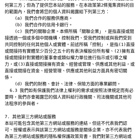
何第三方；但為了提供您本站的服務，在本政策第2條蒐集資料的目
的範圍內，我們會將您的個人資料揭露給下列第三方：

    (a) 我們合作的服務供應商。

    (b) 我們合作的信用卡銀行。

    (c) 我們的關聯企業。本條所稱「關聯企業」，是指直接或間
接透過一個或多個中間機構，控制我們、受我們控制或與我們受到
共同控制的任何其他個人或實體。前述所稱「控制」，是指(1)直接
或間接持有實體至少百分之五十的有表決權股份所有權、(2)擁有直
接或間接針對實體的董事會或類似權力單位進行指示或引導之權
力，或(3)直接或間接擁有資金、經營或管理、供應或其他利益，或
直接或間接在資金、經營管理、供應或其他利益方面具有密切關
係。

    (d) 我們的財務、會計、法律、保險方面的專業顧問。

  6.3 我們如有保護我們法律上權利的需求或按照法律規定而有必
要時，我們亦會揭露您的個人資料給行政機關、司法機關或其他司
法程序的參與者。

7. 其他第三方網站或服務

本站可能包含其他第三方網站或服務的連結，但這不代表我們認
可、授權或表示與該第三方網站或服務是關係企業，亦不代表我們
為第三方網站或服務的隱私權保護政策背書，我們對第三方網站或